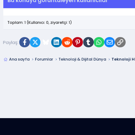
Bu konuyu görüntüleyen kullanıcılar
Toplam: 1 (Kullanıcı: 0, ziyaretçi: 1)
Facebook
X (Twitter)
Bluesky
LinkedIn
Reddit
Pinterest
Tumblr
WhatsApp
E-posta
Link
Paylaş:
Ana sayfa
Forumlar
Teknoloji & Dijital Dünya
Teknoloji H