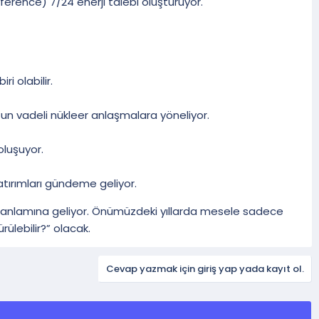
inference) 7/24 enerji talebi oluşturuyor.
i olabilir.
zun vadeli nükleer anlaşmalara yöneliyor.
oluşuyor.
atırımları gündeme geliyor.
ü anlamına geliyor. Önümüzdeki yıllarda mesele sadece
ülebilir?” olacak.
Cevap yazmak için giriş yap yada kayıt ol.