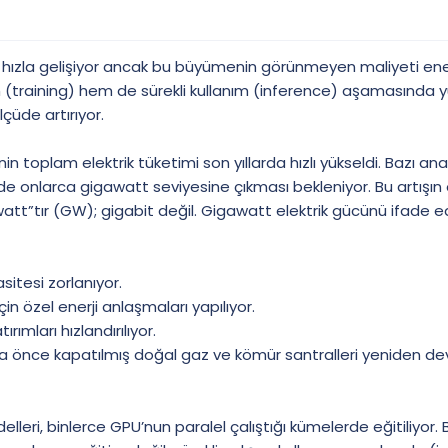
hızla gelişiyor ancak bu büyümenin görünmeyen maliyeti enerji
 (training) hem de sürekli kullanım (inference) aşamasında yü
lçüde artırıyor.
in toplam elektrik tüketimi son yıllarda hızlı yükseldi. Bazı a
çinde onlarca gigawatt seviyesine çıkması bekleniyor. Bu artışı
tt”tır (GW); gigabit değil. Gigawatt elektrik gücünü ifade e
itesi zorlanıyor.
çin özel enerji anlaşmaları yapılıyor.
ırımları hızlandırılıyor.
 önce kapatılmış doğal gaz ve kömür santralleri yeniden devr
leri, binlerce GPU’nun paralel çalıştığı kümelerde eğitiliyor.