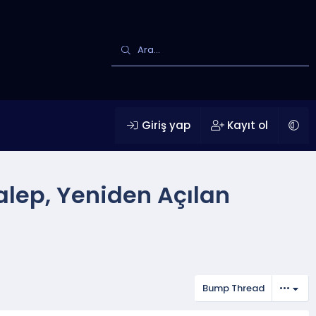
Giriş yap
Kayıt ol
alep, Yeniden Açılan
Bump Thread
•••