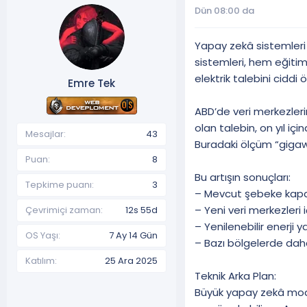
Dün 08:00 da
u
n
B
g
a
ı
Yapay zekâ sistemleri 
ş
ç
sistemleri, hem eğitim
l
t
elektrik talebini ciddi ö
a
a
Emre Tek
t
r
a
i
ABD’de veri merkezlerin
n
h
olan talebin, on yıl i
Mesajlar
43
i
Buradaki ölçüm “gigawa
Puan
8
Bu artışın sonuçları:
Tepkime puanı
3
– Mevcut şebeke kapas
– Yeni veri merkezleri i
Çevrimiçi zaman
12s 55d
– Yenilenebilir enerji yat
OS Yaşı
7 Ay 14 Gün
– Bazı bölgelerde daha
Katılım
25 Ara 2025
Teknik Arka Plan:
Büyük yapay zekâ model