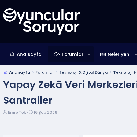
Ana sayfa
Forumlar
Neler yeni
Ana sayfa
Forumlar
Teknoloji & Dijital Dünya
Teknoloji H
Yapay Zekâ Veri Merkezleri
Santraller
K
B
Emre Tek
16 Şub 2026
o
a
n
ş
u
l
y
a