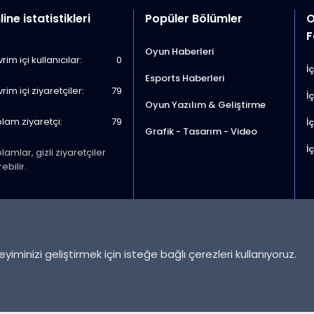
ine istatistikleri
Popüler Bölümler
O
F
Oyun Haberleri
rim içi kullanıcılar
0
İç
Esports Haberleri
rim içi ziyaretçiler
79
İç
Oyun Yazılım & Geliştirme
lam ziyaretçi
79
İç
Grafik - Tasarım - Video
İç
lamlar, gizli ziyaretçiler
ebilir.
iminizi geliştirmek için isteğe bağlı çerezleri kullanıyoruz.
Çerezler
Değiştir genişlik
Bize 