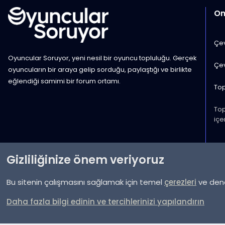
Onl
Çev
Oyuncular Soruyor, yeni nesil bir oyuncu topluluğu. Gerçek
Çev
oyuncuların bir araya gelip sorduğu, paylaştığı ve birlikte
eğlendiği samimi bir forum ortamı.
Top
Top
içer
Gizliliğinize önem veriyoruz
Bu sitenin çalışmasını sağlamak için temel
çerezleri
ve deney
Daha fazla bilgi edinin ve tercihlerinizi yapılandırın
Community platform by XenForo® © 2010-2025 XenForo Ltd.