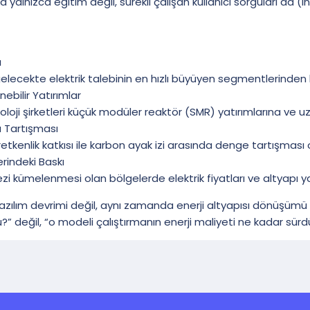
ca yalnızca eğitim değil, sürekli çalışan kullanıcı sorguları da (
ı
gelecekte elektrik talebinin en hızlı büyüyen segmentlerinden bir
ebilir Yatırımlar
loji şirketleri küçük modüler reaktör (SMR) yatırımlarına ve u
 Tartışması
tkenlik katkısı ile karbon ayak izi arasında denge tartışması 
zerindeki Baskı
i kümelenmesi olan bölgelerde elektrik fiyatları ve altyapı y
azılım devrimi değil, aynı zamanda enerji altyapısı dönüşüm
 değil, “o modeli çalıştırmanın enerji maliyeti ne kadar sürdür