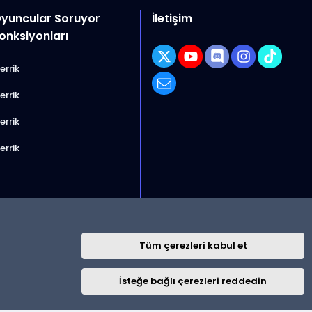
yuncular Soruyor
İletişim
onksiyonları
X (Twitter)
youtube
Discord
Instagram
TikTok
errik
Bize ulaşın
errik
errik
errik
Tüm çerezleri kabul et
R
ulaşın
Şartlar ve kurallar
Gizlilik politikası
Yardım
Ana sayfa
İsteğe bağlı çerezleri reddedin
S
S