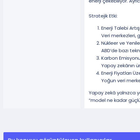
enerji çekebiliyor. Ayrı
Stratejik Etki:
Enerji Talebi Artış
Veri merkezleri, 
Nükleer ve Yenilen
ABD’de bazı tekno
Karbon Emisyonu
Yapay zekânın üre
Enerji Fiyatları Ü
Yoğun veri merkez
Yapay zekâ yalnızca y
“model ne kadar güçlü?”