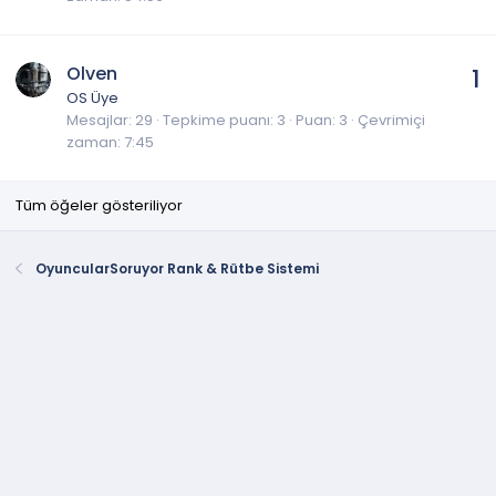
Olven
1
OS Üye
Mesajlar
29
Tepkime puanı
3
Puan
3
Çevrimiçi
zaman
7:45
Tüm öğeler gösteriliyor
OyuncularSoruyor Rank & Rütbe Sistemi