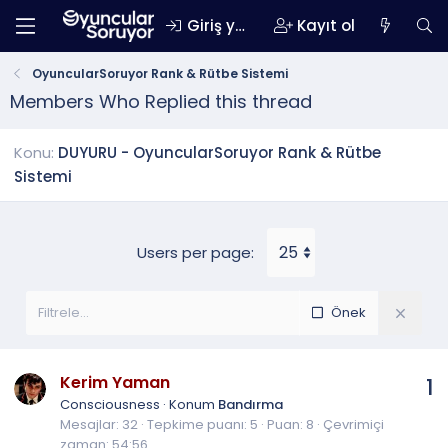
Giriş yap
Kayıt ol
OyuncularSoruyor Rank & Rütbe Sistemi
Members Who Replied this thread
Konu
DUYURU - OyuncularSoruyor Rank & Rütbe
Sistemi
Users per page:
Önek
Kerim Yaman
1
Consciousness
·
Konum
Bandırma
Mesajlar
32
Tepkime puanı
5
Puan
8
Çevrimiçi
zaman
54:56