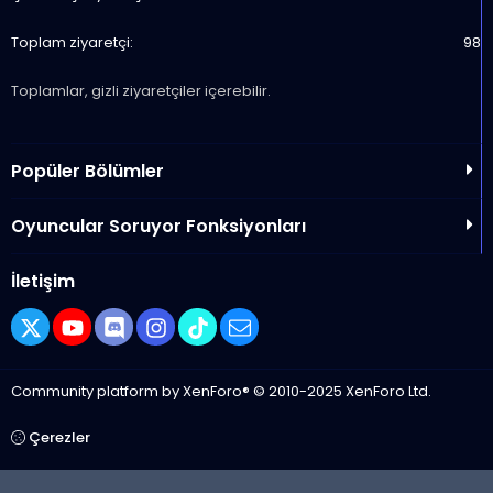
Toplam ziyaretçi
98
Toplamlar, gizli ziyaretçiler içerebilir.
Popüler Bölümler
Oyuncular Soruyor Fonksiyonları
İletişim
X (Twitter)
youtube
Discord
Instagram
TikTok
Bize ulaşın
Community platform by XenForo® © 2010-2025 XenForo Ltd.
Çerezler